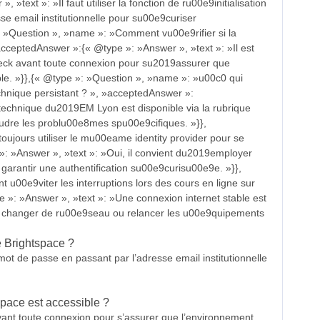
»text »: »Il faut utiliser la fonction de ru00e9initialisation
e email institutionnelle pour su00e9curiser
 »Question », »name »: »Comment vu00e9rifier si la
acceptedAnswer »:{« @type »: »Answer », »text »: »Il est
eck avant toute connexion pour su2019assurer que
e. »}},{« @type »: »Question », »name »: »u00c0 qui
nique persistant ? », »acceptedAnswer »:
technique du2019EM Lyon est disponible via la rubrique
udre les problu00e8mes spu00e9cifiques. »}},
oujours utiliser le mu00eame identity provider pour se
: »Answer », »text »: »Oui, il convient du2019employer
arantir une authentification su00e9curisu00e9e. »}},
00e9viter les interruptions lors des cours en ligne sur
 »: »Answer », »text »: »Une connexion internet stable est
9, changer de ru00e9seau ou relancer les u00e9quipements
e Brightspace ?
 de mot de passe en passant par l’adresse email institutionnelle
space est accessible ?
avant toute connexion pour s’assurer que l’environnement