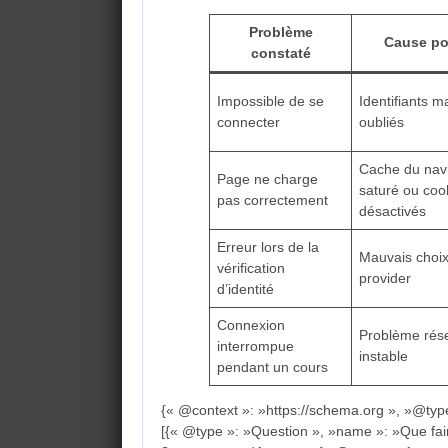
Problème
Cause po
constaté
Impossible de se
Identifiants m
connecter
oubliés
Cache du nav
Page ne charge
saturé ou coo
pas correctement
désactivés
Erreur lors de la
Mauvais choix 
vérification
provider
d’identité
Connexion
Problème rés
interrompue
instable
pendant un cours
{« @context »: »https://schema.org », »@typ
[{« @type »: »Question », »name »: »Que fa