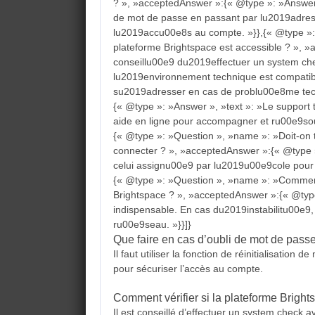
? », »acceptedAnswer »:{« @type »: »Answer », 
de mot de passe en passant par lu2019adress
lu2019accu00e8s au compte. »}},{« @type »:
plateforme Brightspace est accessible ? », »
conseillu00e9 du2019effectuer un system ch
lu2019environnement technique est compatibl
su2019adresser en cas de problu00e8me tech
{« @type »: »Answer », »text »: »Le support 
aide en ligne pour accompagner et ru00e9so
{« @type »: »Question », »name »: »Doit-on t
connecter ? », »acceptedAnswer »:{« @type »
celui assignu00e9 par lu2019u00e9cole pour g
{« @type »: »Question », »name »: »Comment u
Brightspace ? », »acceptedAnswer »:{« @type
indispensable. En cas du2019instabilitu00e
ru00e9seau. »}}]}
Que faire en cas d’oubli de mot de pass
Il faut utiliser la fonction de réinitialisation
pour sécuriser l’accès au compte.
Comment vérifier si la plateforme Bright
Il est conseillé d’effectuer un system check 