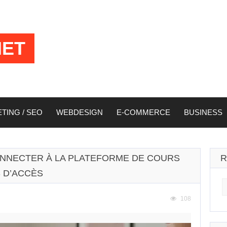
NET
ING / SEO
WEBDESIGN
E-COMMERCE
BUSINESS
ONNECTER À LA PLATEFORME DE COURS
R
 D’ACCÈS
S
fo
108