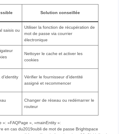
ssible
Solution conseillée
Utiliser la fonction de récupération de
al saisis ou
mot de passe via courrier
électronique
igateur
Nettoyer le cache et activer les
kies
cookies
d’identity
Vérifier le fournisseur d’identité
assigné et recommencer
eau
Changer de réseau ou redémarrer le
routeur
e »: »FAQPage », »mainEntity »:
ire en cas du2019oubli de mot de passe Brightspace