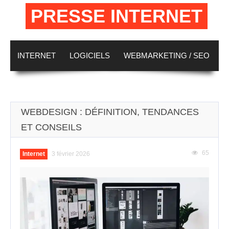
PRESSE INTERNET
INTERNET
LOGICIELS
WEBMARKETING / SEO
WEBDESIGN
E-COMMERCE
BUSINESS
WEBDESIGN : DÉFINITION, TENDANCES
ET CONSEILS
65
Internet
3 février 2026